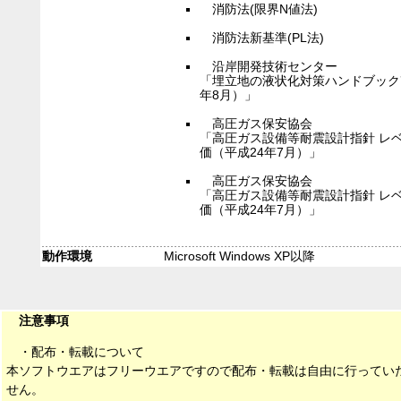
消防法(限界N値法)
消防法新基準(PL法)
沿岸開発技術センター
「埋立地の液状化対策ハンドブック
年8月）」
高圧ガス保安協会
「高圧ガス設備等耐震設計指針 レ
価（平成24年7月）」
高圧ガス保安協会
「高圧ガス設備等耐震設計指針 レ
価（平成24年7月）」
動作環境
Microsoft Windows XP以降
注意事項
・配布・転載について
本ソフトウエアはフリーウエアですので配布・転載は自由に行ってい
せん。