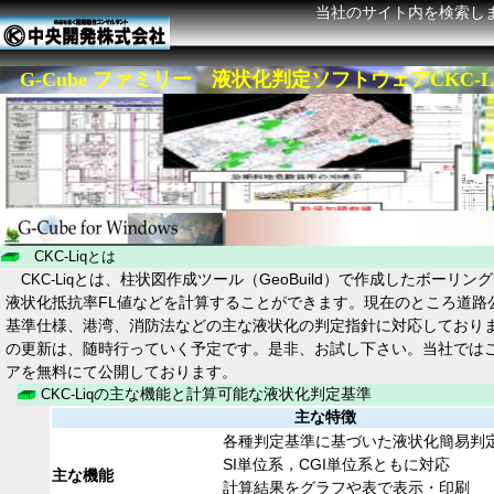
当社のサイト内を検索し
G-Cube ファミリー 液状化判定ソフトウェアCKC-L
CKC-Liqとは
とは、柱状図作成ツール（GeoBuild）で作成したボーリン
CKC-Liq
液状化抵抗率FL値などを計算することができます。現在のところ道路
基準仕様、港湾、消防法などの主な液状化の判定指針に対応しており
の更新は、随時行っていく予定です。是非、お試し下さい。当社では
アを無料にて公開しております。
の主な機能と計算可能な液状化判定基準
CKC-Liq
主な特徴
各種判定基準に基づいた液状化簡易判
SI単位系，CGI単位系ともに対応
主な機能
計算結果をグラフや表で表示・印刷