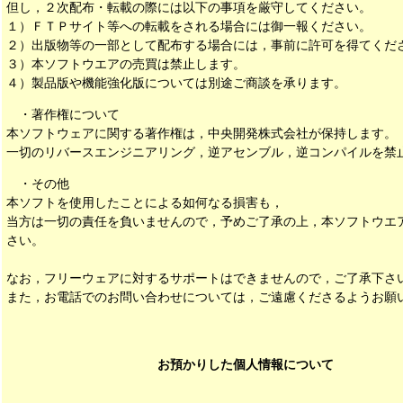
但し，２次配布・転載の際には以下の事項を厳守してください。
１）ＦＴＰサイト等への転載をされる場合には御一報ください。
２）出版物等の一部として配布する場合には，事前に許可を得てくだ
３）本ソフトウエアの売買は禁止します。
４）製品版や機能強化版については別途ご商談を承ります。
・著作権について
本ソフトウェアに関する著作権は，中央開発株式会社が保持します。
一切のリバースエンジニアリング，逆アセンブル，逆コンパイルを禁
・その他
本ソフトを使用したことによる如何なる損害も，
当方は一切の責任を負いませんので，予めご了承の上，本ソフトウエ
さい。
なお，フリーウェアに対するサポートはできませんので，ご了承下さ
また，お電話でのお問い合わせについては，ご遠慮くださるようお願
お預かりした個人情報について