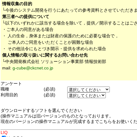
情報収集の目的
└今後のシステム開発を行うにあたっての参考資料とさせていただき
第三者への提供について
└以下のいずれかに該当する場合を除いて，提供／開示することはご
・ご本人の同意がある場合
・ 人の生命，身体または財産の保護のために必要な場合で，
ご本人のご同意をいただくことが困難な場合
・ その他法令にもとづき開示・提供を求められた場合
個人情報の取り扱いに関するお問い合わせ先
└中央開発株式会社 ソリューション事業部 情報技術部
mail:
g-cube@ckcnet.co.jp
アンケート
職種
(必須)
利用目的
(必須)
ダウンロードするソフトを選んでください
(操作マニュアルは旧バージョンのものとなっております。
現在のバージョンの操作マニュアルが完成するまでこちらをお使いくだ
LIQ