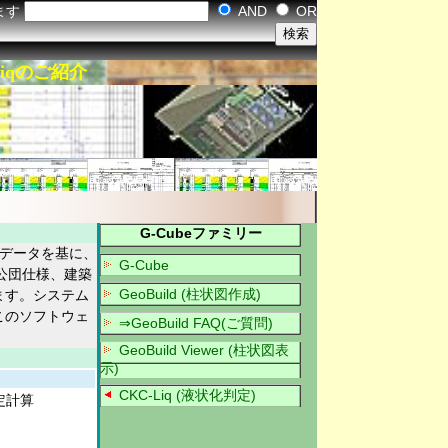
ます
AND
OR
iqのご紹介
G-Cubeファミリー
グデータを基に、
G-Cube
公団仕様、建築
GeoBuild (柱状図作成)
ます。システム
このソフトウェ
⇒GeoBuild FAQ(ご質問)
GeoBuild Viewer (柱状図表
示)
CKC-Liq (液状化判定)
定計算